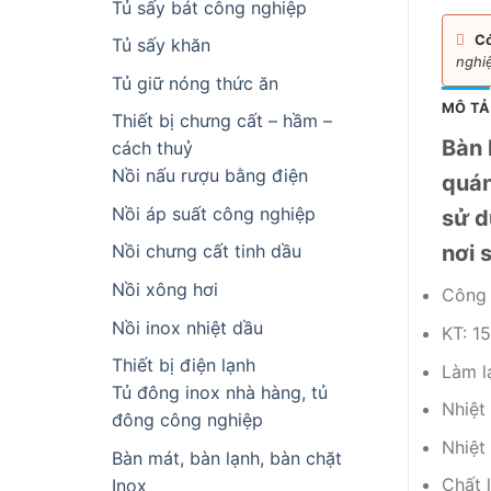
Tủ sấy bát công nghiệp
Có
Tủ sấy khăn
nghi
Tủ giữ nóng thức ăn
MÔ TẢ
Thiết bị chưng cất – hầm –
Bàn 
cách thuỷ
Nồi nấu rượu bằng điện
quán
Nồi áp suất công nghiệp
sử d
nơi 
Nồi chưng cất tinh dầu
Nồi xông hơi
Công 
Nồi inox nhiệt dầu
KT: 
Thiết bị điện lạnh
Làm l
Tủ đông inox nhà hàng, tủ
Nhiệt
đông công nghiệp
Nhiệt
Bàn mát, bàn lạnh, bàn chặt
Chất l
Inox