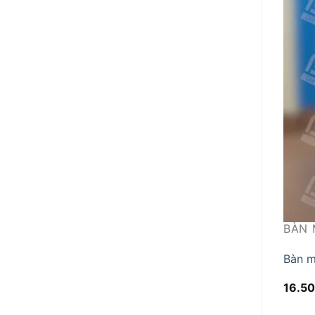
BÀN 
Bàn m
16.5