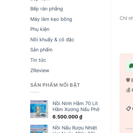
Bếp rán phẳng
Chỉ n
Máy làm kẹo bông
Phụ kiện
Nồi khuấy & cô đặc
Sản phẩm
Tin tức

ZReview
🛡️
SẢN PHẨM NỔI BẬT
💰 
Nồi Ninh Hầm 70 Lít
📋 
Hầm Xương Nấu Phở
6.500.000
₫
Nồi Nấu Rượu Nhiệt