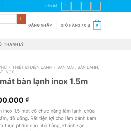
Liên hệ
0
ĐĂNG NHẬP
GIỎ HÀNG /
0
₫
Ũ, THANH LÝ
CHỦ
/
THIẾT BỊ ĐIỆN LẠNH
/
BÀN MÁT, BÀN LẠNH,
T INOX
mát bàn lạnh inox 1.5m
00.000
₫
h inox 1.5 mét có chức năng làm lạnh, chứa
ẩm, đồ uống. Rất tiện lợi cho làm bánh kem
ứa thực phẩm cho nhà hàng, khách sạn…