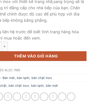
h inox với thiết kế trang nhã,sang trọng sẽ là
ng trí đẳng cấp cho nhà bếp của bạn. Chân
thể chỉnh được độ cao để phù hợp với địa
à bếp không bằng phẳng.
g liên hệ trước để biết tình trạng hàng hóa
hi mua hoặc đến xem.
bàn lạnh inox 1.5m số lượng
THÊM VÀO GIỎ HÀNG
Z0.4L2C-1M5
c:
Bàn mát, bàn lạnh, bàn chặt Inox
chặt
,
bàn chặt inox
,
bàn lạnh
,
bàn mát