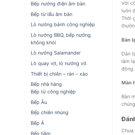
Với c
Bếp nướng điện âm bàn
luôn 
Bếp từ lẩu âm bàn
Thời 
Lò nướng bánh công nghiệp
thườn
Lò nướng BBQ, bếp nướng
Bàn l
không khói
Lò nướng Salamander
Dàn l
làm l
Lò quay vịt, lò nướng vịt
động.
Thiết bị chiên – rán – xào
Màn h
Bếp nhà hàng
Bếp từ công nghiệp
Bàn m
Bếp Âu
chúng
Bếp chiên nhúng
Đánh
Bếp Á
Chưa 
Bếp hầm