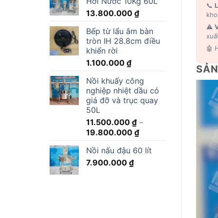
Hơi Nước 10Kg 60L
📞
L
13.800.000
₫
kho
⚠️
V
Bếp từ lẩu âm bàn
xuấ
tròn IH 28.8cm điều
🤖
H
khiển rời
1.100.000
₫
SẢN
Nồi khuấy công
nghiệp nhiệt dầu có
giá đỡ và trục quay
50L
11.500.000
₫
–
Khoảng
19.800.000
₫
giá:
Nồi nấu đậu 60 lít
từ
7.900.000
₫
11.500.000 ₫
đến
19.800.000 ₫