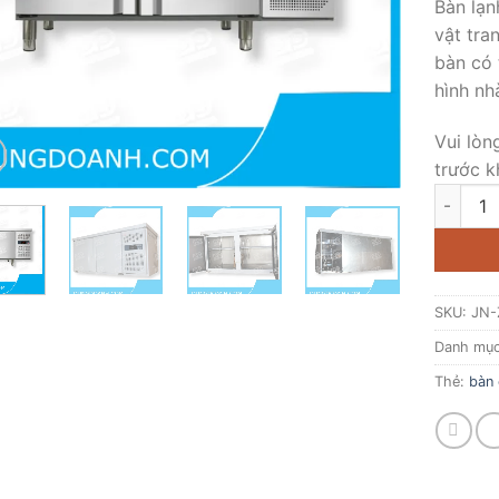
Bàn lạn
vật tra
bàn có 
hình nh
Vui lòn
trước k
Bàn mát 
SKU:
JN-
Danh mụ
Thẻ:
bàn 