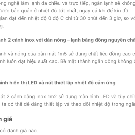
ông nghệ làm lạnh đa chiều và trực tiếp, ngăn lạnh sẽ khôn
được bảo quản ở nhiệt độ tốt nhất, ngay cả khi để kín đồ.
gian đạt đến nhiệt độ 0 độ C chỉ từ 30 phút đến 3 giờ, so vớ
g.
ạnh 2 cánh inox với dàn nóng – lạnh bằng đồng nguyên chấ
ạnh và nóng của bàn mát 1m5 sử dụng chất liệu đồng cao c
ạnh luôn đạt hiệu suất cao. Bề mặt thành ngăn đông không 
ình hiển thị LED và nút thiết lập nhiệt độ cảm ứng
át 2 cánh bằng inox 1m2 sử dụng màn hình LED và tùy chỉ
 ta có thể dễ dàng thiết lập và theo dõi nhiệt độ trong ngă
 giá
có đánh giá nào.