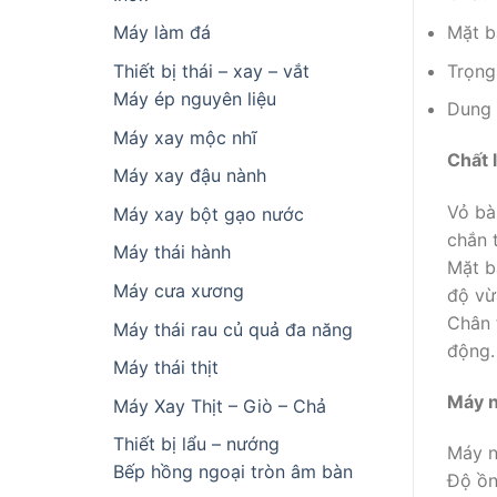
Mặt b
Máy làm đá
Trọng
Thiết bị thái – xay – vắt
Máy ép nguyên liệu
Dung 
Máy xay mộc nhĩ
Chất l
Máy xay đậu nành
Vỏ bà
Máy xay bột gạo nước
chắn 
Máy thái hành
Mặt b
Máy cưa xương
độ vừ
Chân 
Máy thái rau củ quả đa năng
động.
Máy thái thịt
Máy n
Máy Xay Thịt – Giò – Chả
Thiết bị lẩu – nướng
Máy n
Bếp hồng ngoại tròn âm bàn
Độ ồn