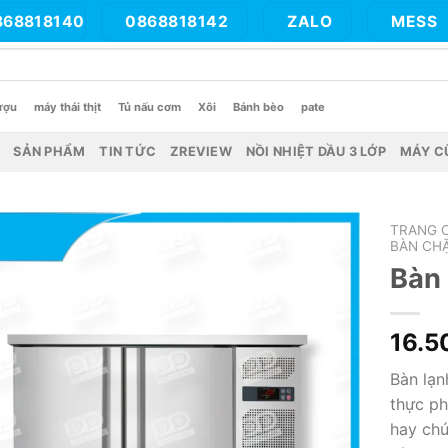
868818140
0868818142
ZALO
MESS
ượu
máy thái thịt
Tủ nấu cơm
Xôi
Bánh bèo
pate
SẢN PHẨM
TIN TỨC
ZREVIEW
NỒI NHIỆT DẦU 3 LỚP
MÁY C
TRANG 
BÀN CHẶ
Bàn 
16.5
Bàn lạn
thực ph
hay ch