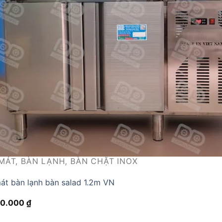
MÁT, BÀN LẠNH, BÀN CHẶT INOX
át bàn lạnh bàn salad 1.2m VN
00.000
₫