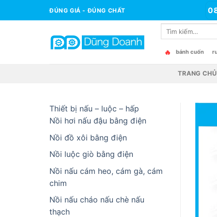
Bỏ
0
ĐÚNG GIÁ - ĐÚNG CHẤT
qua
Tìm
nội
kiếm:
dung
🔥
bánh cuốn
r
TRANG CHỦ
Thiết bị nấu – luộc – hấp
Nồi hơi nấu đậu bằng điện
Nồi đồ xôi bằng điện
Nồi luộc giò bằng điện
Nồi nấu cám heo, cám gà, cám
chim
Nồi nấu cháo nấu chè nấu
thạch