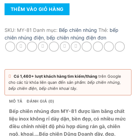
Bếp
THÊM VÀO GIỎ HÀNG
chiên
nhúng
điện
SKU:
MY-81
Danh mục:
Bếp chiên nhúng
Thẻ:
bếp
đơn
chiên nhúng điện
,
bếp chiên nhúng điện đơn
MY-
81
số
lượng
Có 1,460+ lượt khách hàng tìm kiếm/tháng
trên Google
cho các từ khóa liên quan đến sản phẩm:
bếp chiên nhúng,
bếp chiên điện, bếp chiên khoai tây
.
MÔ TẢ
ĐÁNH GIÁ (0)
Bếp chiên nhúng đơn MY-81 được làm bằng chất
liệu inox không rỉ dày dặn, bền đẹp, có nhiều mức
điều chỉnh nhiệt độ phù hợp dùng rán gà, chiên
ngô, khoai,…Bếp chiên Dũng Doanh dầy, đẹp,