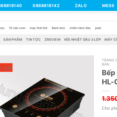
868818140
0868818142
ZALO
MESS
ượu
Tủ nấu cơm
máy thái thịt
Bánh bèo
chiên tách dầu
pate
SẢN PHẨM
TIN TỨC
ZREVIEW
NỒI NHIỆT DẦU 3 LỚP
MÁY C
TRANG 
BÀN
 giá!
Bếp 
HL-
1.35
Cho phé