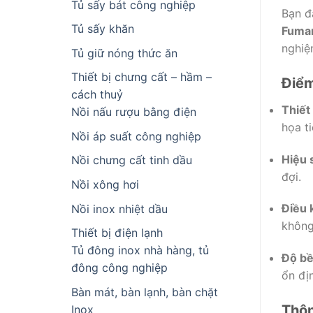
Tủ sấy bát công nghiệp
Bạn đ
Tủ sấy khăn
Fuma
nghiệ
Tủ giữ nóng thức ăn
Thiết bị chưng cất – hầm –
Điểm
cách thuỷ
Thiết
Nồi nấu rượu bằng điện
họa t
Nồi áp suất công nghiệp
Hiệu 
Nồi chưng cất tinh dầu
đợi.
Nồi xông hơi
Điều k
Nồi inox nhiệt dầu
không
Thiết bị điện lạnh
Tủ đông inox nhà hàng, tủ
Độ bề
đông công nghiệp
ổn đị
Bàn mát, bàn lạnh, bàn chặt
Thôn
Inox