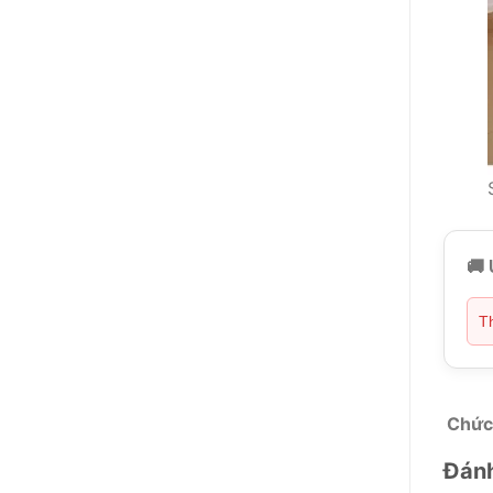
🚚 
Th
Chức
Đánh