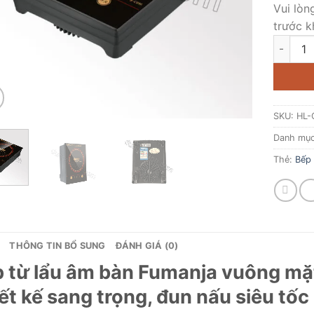
Vui lòn
trước k
Bếp từ 
SKU:
HL-
Danh mụ
Thẻ:
Bếp 
THÔNG TIN BỔ SUNG
ĐÁNH GIÁ (0)
 từ lẩu âm bàn Fumanja vuông mặ
ết kế sang trọng, đun nấu siêu tốc