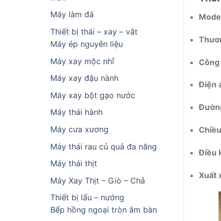
Máy làm đá
Model
Thiết bị thái – xay – vắt
Thươn
Máy ép nguyên liệu
Máy xay mộc nhĩ
Công 
Máy xay đậu nành
Điện 
Máy xay bột gạo nước
Đường
Máy thái hành
Máy cưa xương
Chiều
Máy thái rau củ quả đa năng
Điều 
Máy thái thịt
Xuất 
Máy Xay Thịt – Giò – Chả
Thiết bị lẩu – nướng
Bếp hồng ngoại tròn âm bàn