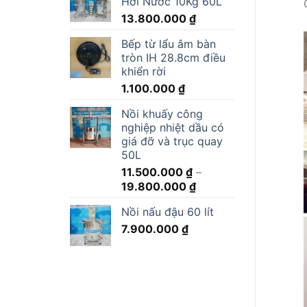
Hơi Nước 10Kg 60L
13.800.000
₫
Bếp từ lẩu âm bàn
tròn IH 28.8cm điều
khiển rời
1.100.000
₫
Nồi khuấy công
nghiệp nhiệt dầu có
giá đỡ và trục quay
50L
11.500.000
₫
–
Khoảng
19.800.000
₫
giá:
Nồi nấu đậu 60 lít
từ
7.900.000
₫
11.500.000 ₫
đến
19.800.000 ₫