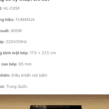
:
HL-C05F
g hiệu:
FUMANJA
suất:
800W
áp:
220V/50Hz
 kính mặt bếp:
17.5 × 21.5 cm
 cao bếp:
65 mm
khiển:
Điều khiển nút bấm
xứ:
Trung Quốc