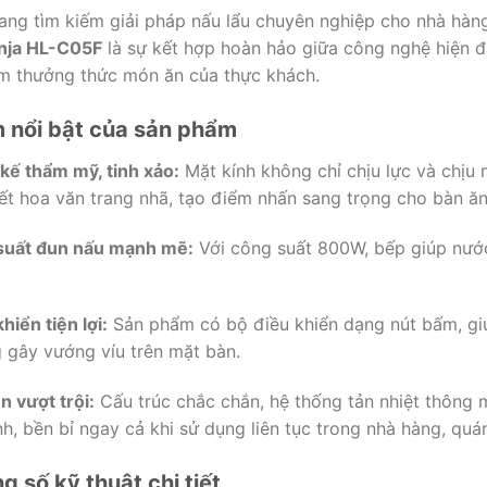
ang tìm kiếm giải pháp nấu lẩu chuyên nghiệp cho nhà hàn
nja HL-C05F
là sự kết hợp hoàn hảo giữa công nghệ hiện đại
m thưởng thức món ăn của thực khách.
 nổi bật của sản phẩm
 kế thẩm mỹ, tinh xảo:
Mặt kính không chỉ chịu lực và chịu
iết hoa văn trang nhã, tạo điểm nhấn sang trọng cho bàn ăn
suất đun nấu mạnh mẽ:
Với công suất 800W, bếp giúp nước l
hiển tiện lợi:
Sản phẩm có bộ điều khiển dạng nút bấm, giú
 gây vướng víu trên mặt bàn.
n vượt trội:
Cấu trúc chắc chắn, hệ thống tản nhiệt thông m
nh, bền bỉ ngay cả khi sử dụng liên tục trong nhà hàng, quá
g số kỹ thuật chi tiết