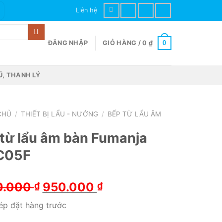
Liên hệ
0
ĐĂNG NHẬP
GIỎ HÀNG /
0
₫
Ũ, THANH LÝ
CHỦ
/
THIẾT BỊ LẨU - NƯỚNG
/
BẾP TỪ LẨU ÂM
từ lẩu âm bàn Fumanja
C05F
Giá
Giá
0.000
950.000
₫
₫
gốc
hiện
p đặt hàng trước
là:
tại