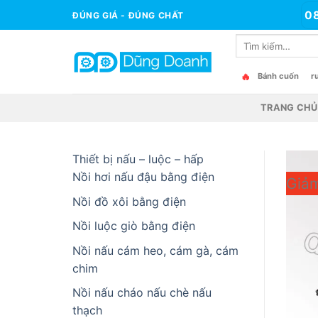
Bỏ
0
ĐÚNG GIÁ - ĐÚNG CHẤT
qua
Tìm
nội
kiếm:
dung
🔥
Bánh cuốn
r
TRANG CHỦ
Thiết bị nấu – luộc – hấp
Nồi hơi nấu đậu bằng điện
Giảm
Nồi đồ xôi bằng điện
Nồi luộc giò bằng điện
Nồi nấu cám heo, cám gà, cám
chim
Nồi nấu cháo nấu chè nấu
thạch